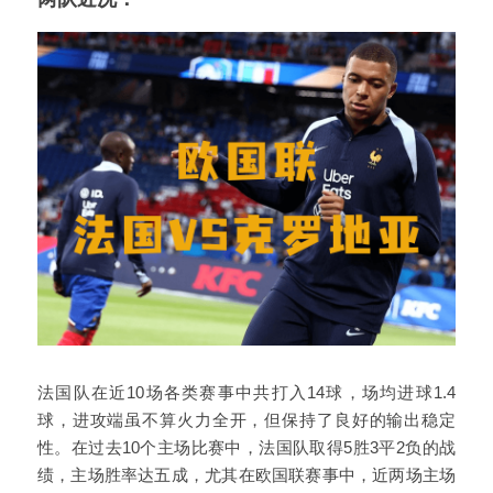
法国队在近10场各类赛事中共打入14球，场均进球1.4
球，进攻端虽不算火力全开，但保持了良好的输出稳定
性。在过去10个主场比赛中，法国队取得5胜3平2负的战
绩，主场胜率达五成
，
尤其在欧国联赛事中，近两场主场