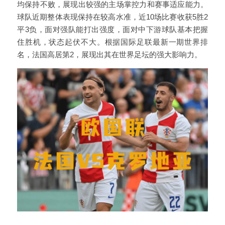
均保持不败，展现出较强的主场掌控力和赛事适应能力。
球队近期整体表现保持在较高水准，近10场比赛收获5胜2
平3负，面对强队能打出强度，面对中下游球队基本把握
住胜机，状态起伏不大。根据国际足联最新一期世界排
名，法国高居第2，展现出其在世界足坛的强大影响力。