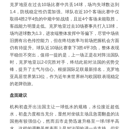
克罗地亚在过去10场比赛中共丢14球，场均失球数达到
1.4，防线稳定性仍需加强。球队在近10个客场比赛中仅
取得4胜2平4负的中规中矩战绩，且近4个客场未能取胜，
客战能力明显走低。克罗地亚过去10场赛事共打入13球，
场均进球数为1.3，进攻端整体发挥中等偏下
，
尽管中场依
旧拥有出色传控能力，但在终结效率与前场把握机会方面
仍有待提升
。
球队近10场比赛拿下3胜4平3负，整体表现
平稳但不突出
，
值得一提的是，上一场正是在对阵法国队
时，克罗地亚以2-0完胜对手，终结此前对法国的劣势交
锋，提升了士气与信心。根据国际足联最新排名，克罗地
亚高居世界第13位，作为近年来世界杯与欧国联表现稳定
的老牌劲旅
。
盘面建议
机构初盘开出法国主让一球低水的规格，水位接近超低
水，初盘力度相当充分，显然对坐镇主场且急需翻盘的法
国抱有较强信心
，
然而后市走势迅速升格至一球/球半高
水，这样的调整虽然表面上是对法国的进一步支持，但实