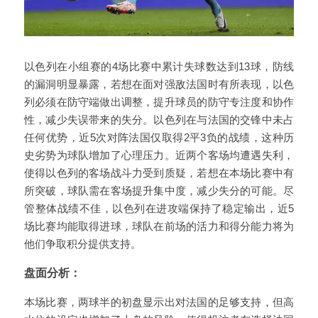
以色列在小组赛的4场比赛中累计失球数达到13球，防线
的漏洞明显暴露，若想在面对强敌法国时有所表现，以色
列必须在防守端做出调整，提升球员的防守专注度和协作
性，减少失误带来的失分。以色列在与法国的交锋中未占
任何优势，近5次对阵法国仅取得2平3负的战绩，这种历
史劣势为球队增加了心理压力。近两个客场均遭遇失利，
使得以色列的客场战斗力受到质疑，若想在本场比赛中有
所突破，球队需在客场提升集中度，减少失分的可能。尽
管整体战绩不佳，以色列在进攻端保持了稳定输出，近5
场比赛均能取得进球，球队在前场的活力和得分能力将为
他们争取积分提供支持。
盘面分析：
本场比赛，两球半的初盘显示出对法国的足够支持，但高