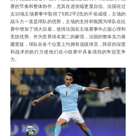
赛的节奏和整体协作，尤其在进攻端更显自信。法国在过
去10场主场赛事中取得了6胜2平2负的不俗成绩，主场的
战斗力一直是球队的优势，主场的支持和氛围为球队在比
赛中增加了强大后盾，使得法国在主场赛事中占据心理和
竞技优势。作为世界排名第二的豪强，法国的整体实力毋
庸置疑，球队在各个位置上均拥有顶级球员，阵容的深度
和战术的执行力使他们在小组赛中具备强劲的争冠竞争
力。