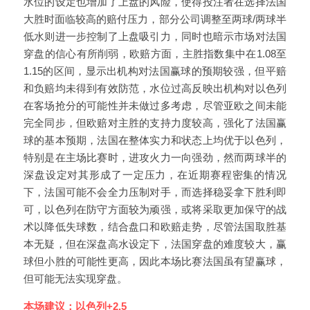
水位的设定也增加了上盘的风险，使得投注者在选择法国
大胜时面临较高的赔付压力，部分公司调整至两球/两球半
低水则进一步控制了上盘吸引力，同时也暗示市场对法国
穿盘的信心有所削弱，欧赔方面，主胜指数集中在1.08至
1.15的区间，显示出机构对法国赢球的预期较强，但平赔
和负赔均未得到有效防范，水位过高反映出机构对以色列
在客场抢分的可能性并未做过多考虑，尽管亚欧之间未能
完全同步，但欧赔对主胜的支持力度较高，强化了法国赢
球的基本预期，法国在整体实力和状态上均优于以色列，
特别是在主场比赛时，进攻火力一向强劲，然而两球半的
深盘设定对其形成了一定压力，在近期赛程密集的情况
下，法国可能不会全力压制对手，而选择稳妥拿下胜利即
可，以色列在防守方面较为顽强，或将采取更加保守的战
术以降低失球数，结合盘口和欧赔走势，尽管法国取胜基
本无疑，但在深盘高水设定下，法国穿盘的难度较大，赢
球但小胜的可能性更高，因此本场比赛法国虽有望赢球，
但可能无法实现穿盘。
本场建议：以色列+2.5