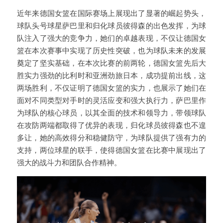
近年来德国女篮在国际赛场上展现出了显著的崛起势头，
球队头号球星萨巴里和归化球员彼得森的出色发挥，为球
队注入了强大的竞争力，她们的卓越表现，不仅让德国女
篮在本次赛事中实现了历史性突破，也为球队未来的发展
奠定了坚实基础，在本次比赛的前两轮，德国女篮先后大
胜实力强劲的比利时和亚洲劲旅日本，成功提前出线，这
两场胜利，不仅证明了德国女篮的实力，也展示了她们在
面对不同类型对手时的灵活应变和强大执行力，萨巴里作
为球队的核心球员，以其全面的技术和领导力，带领球队
在攻防两端都取得了优异的表现，归化球员彼得森也不遑
多让，她的高效得分和稳健防守，为球队提供了强有力的
支持，两位球星的联手，使得德国女篮在比赛中展现出了
强大的战斗力和团队合作精神。