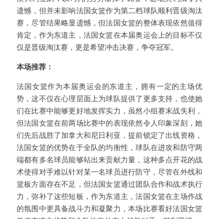
遗憾，但并未影响法国女篮作为第二档球队顺利晋级淘汰
赛，尽管结果略显遗憾，但法国女篮的整体表现依然值得
肯定，作为东道主，法国女篮在本届奥运会上的目标不仅
仅是晋级淘汰赛，更是希望冲击决赛，争夺冠军。
本场推荐：
法国女篮作为本届奥运会的东道主，拥有一定的主场优
势，这不仅在心理层面上为球队提供了更多支持，也使她
们在比赛中能够更好地发挥实力，虽然小组赛末战失利，
但法国女篮在前两场比赛中的表现依然令人印象深刻，她
们先后战胜了加拿大和尼日利亚，提前锁定了出线资格，
法国女篮的优势在于全队的均衡性，球队在进攻和防守两
端都有多名球员能够站出来贡献力量，这种多点开花的战
术使得对手难以针对某一名球员进行防守，尽管在外线和
篮板方面存在不足，但法国女篮通过团队合作和战术执行
力，弥补了这些短板，作为东道主，法国女篮在主场作战
的氛围中更具备战斗力和凝聚力，本场比赛看好法国女篮