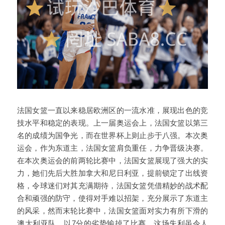
法国女篮一直以来稳居欧洲区的一流水准，展现出色的竞
技水平和稳定的表现。上一届奥运会上，法国女篮以第三
名的成绩为国争光，而在世界杯上则止步于八强。本次奥
运会，作为东道主，法国女篮肩负重任，力争晋级决赛。
在本次奥运会的前两轮比赛中，法国女篮展现了强大的实
力，她们先后大胜加拿大和尼日利亚，提前锁定了出线资
格，令球迷们对其充满期待，法国女篮凭借精妙的战术配
合和顽强的防守，使得对手难以招架，充分展示了东道主
的风采，然而末轮比赛中，法国女篮面对实力有所下滑的
澳大利亚队，以7分的劣势输掉了比赛，这场失利虽令人