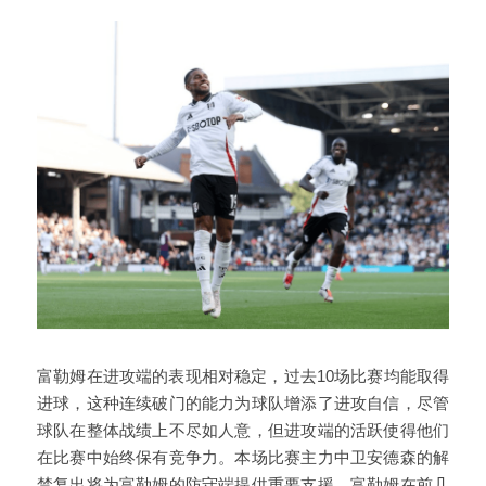
富勒姆在进攻端的表现相对稳定，过去10场比赛均能取得
进球，这种连续破门的能力为球队增添了进攻自信，尽管
球队在整体战绩上不尽如人意，但进攻端的活跃使得他们
在比赛中始终保有竞争力。本场比赛主力中卫安德森的解
禁复出将为富勒姆的防守端提供重要支援，富勒姆在前几