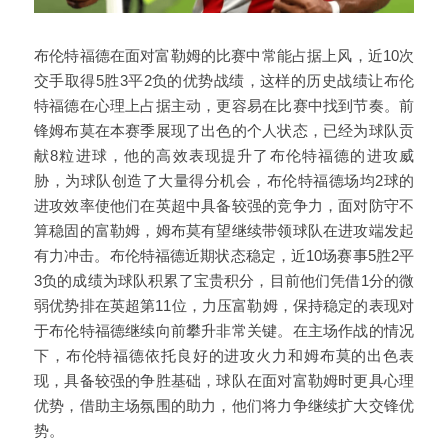
布伦特福德在面对富勒姆的比赛中常能占据上风，近10次
交手取得5胜3平2负的优势战绩，这样的历史战绩让布伦
特福德在心理上占据主动，更容易在比赛中找到节奏。前
锋姆布莫在本赛季展现了出色的个人状态，已经为球队贡
献8粒进球，他的高效表现提升了布伦特福德的进攻威
胁，为球队创造了大量得分机会，布伦特福德场均2球的
进攻效率使他们在英超中具备较强的竞争力，面对防守不
算稳固的富勒姆，姆布莫有望继续带领球队在进攻端发起
有力冲击。布伦特福德近期状态稳定，近10场赛事5胜2平
3负的成绩为球队积累了宝贵积分，目前他们凭借1分的微
弱优势排在英超第11位，力压富勒姆，保持稳定的表现对
于布伦特福德继续向前攀升非常关键。在主场作战的情况
下，布伦特福德依托良好的进攻火力和姆布莫的出色表
现，具备较强的争胜基础，球队在面对富勒姆时更具心理
优势，借助主场氛围的助力，他们将力争继续扩大交锋优
势。