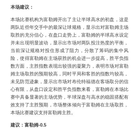
本场建议：
本场比赛机构为富勒姆开出了主让半球高水的初盘，这是
两队近些年交手中的最深让球规格，显示出对富勒姆主场
取胜的充分信心，在盘口走势上，富勒姆的半球高水设定
并未出现明显波动，显示出市场对两队投注热度的平衡，
当前深让规格对投住形成了阻力，分散了筹码的集中风
险，使得富勒姆在主场获胜的机会进一步提高，胜平负指
数方面，主胜指数表现出较强的凝聚力，表明市场对富勒
姆主场取胜的预期较高，同时平局和客胜的指数均较高，
未见防范迹象，显示出市场对布伦特福德在客场取分的信
心有限，从盘口设定和胜平负指数来看，富勒姆在本场比
赛中具备显著的主场优势，半球深盘与高水的稳固搭配有
效支持了主胜预期，市场整体倾向于富勒姆在主场取胜，
本场比赛建议支持富勒姆主胜。
建议：富勒姆-0.5