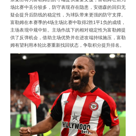
场比赛中丢分较多，防守表现存在隐患，安德森的回归无
疑会提升后防线的稳定性，为球队带来更强的防守支撑。
富勒姆在本赛季的4场主场比赛中取得2胜1平1负的成绩，
主场表现中规中矩。主场作战下的相对稳定性为富勒姆提
供了反弹机会，借助主场优势并在进攻端持续施压，富勒
姆有望利用本轮比赛重新找回状态，争取积分提升排名。