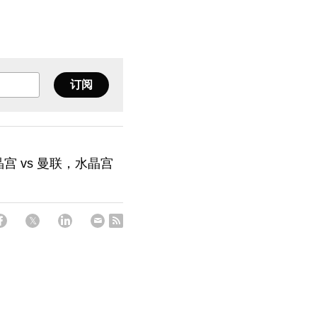
订阅
晶宫 vs 曼联，水晶宫