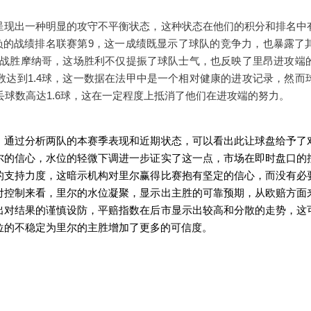
呈现出一种明显的攻守不平衡状态，这种状态在他们的积分和排名中
13负的战绩排名联赛第9，这一成绩既显示了球队的竞争力，也暴露
-2战胜摩纳哥，这场胜利不仅提振了球队士气，也反映了里昂进攻端
数达到1.4球，这一数据在法甲中是一个相对健康的进攻记录，然
丢球数高达1.6球，这在一定程度上抵消了他们在进攻端的努力。​
，通过分析两队的本赛季表现和近期状态，可以看出此让球盘给予了
尔的信心，水位的轻微下调进一步证实了这一点，市场在即时盘口的
的支持力度，这暗示机构对里尔赢得比赛抱有坚定的信心，而没有必
付控制来看，里尔的水位凝聚，显示出主胜的可靠预期，从欧赔方面
出对结果的谨慎设防，平赔指数在后市显示出较高和分散的走势，这
位的不稳定为里尔的主胜增加了更多的可信度。​