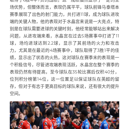
场优势，但整体而言，表现仍属平平，球队前锋马泰塔本
赛季展现了出色的射门能力，共打进11球，成为球队进攻
端的关键人物，他的表现对于水晶宫来说是一大亮点，特
别是在球队需要进球的关键时刻，他经常能够站出来解决
问题，从进攻端来看，水晶宫在过去5场赛事中打进了11
球，场均进球达到2.2球，显示了其前场的火力和攻击
力，尤其是在最近的4场赛事中，球队取得了3胜1平的佳
绩，显示出了状态的火热，这对球队在赛季末的表现是一
个积极信号，尽管进攻端表现活跃，水晶宫在整个赛季的
表现仍然有待提高，至今球队在35轮比赛后仅积40分，
位列积分榜第14位，这一位置足以保证球队在英超的留
存，但对于有志于更高目标的球队来说，还有很大的提升
空间。