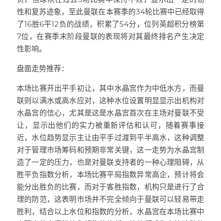
性和复苏迹象，至此曼联在本赛季的34轮比赛中已经取得
了16胜6平12负的战绩，积累了54分，位列英超积分榜第
7位，在赛季末阶段曼联的表现将对其最终排名产生决定
性影响。​​
盘面走势推荐：
本场比赛开出平手初让，其中水晶宫作为中低水方，而曼
联则以满水或高水应对，这种水位设置明显显示出机构对
水晶宫的信心，尤其是这是水晶宫首次在主场对曼联不受
让，显示出他们的实力被重新评估和认可，随着赛事接
近，水位趋势显示主让由平手过渡到平半高水，这种调整
对于管理市场筹码和预期非常关键，这一走势为水晶宫制
造了一定的压力，也是对曼联支持者的一种心理阻碍，从
胜平负指数分析，本场比赛平局指数异常高企，预计将会
能分出胜负的比赛，而对于客胜指数，机构只是进行了合
理的防范，这表明市场并不完全倾向于曼联可以轻易带走
胜利，结合以上水位和指数的分析，水晶宫在本场比赛中