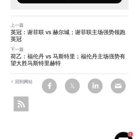
上一篇
英冠：谢菲联 vs 赫尔城；谢菲联主场强势领跑
英冠
下一篇
荷乙：福伦丹 vs 马斯特里；福伦丹主场强势有
望大胜马斯特里赫特
回到网站
1