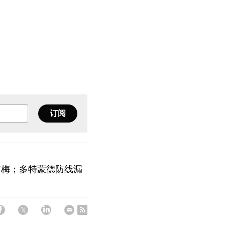
订阅
莱梅；多特蒙德防线漏