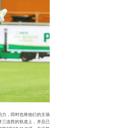
治力，同时也将他们的主场
联赛三连胜的轨道上，并且已