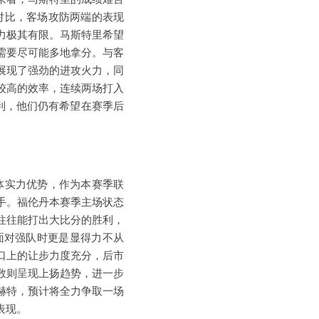
明对比，客场攻防两端的表现
力极其有限。马斯特里希望
需要尽可能多地拿分。与客
展现了强劲的进攻火力，同
较高的效率，连续两场打入
利，他们仍有希望在赛季后
体实力优势，作为本赛季联
手。福伦丹本赛季主场状态
往往能打出大比分的胜利，
面对强队时更是显得力不从
口上的让步力度充分，后市
数则呈现上扬趋势，进一步
赫特，预计将全力争取一场
表现。