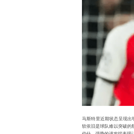
马斯特里近期状态呈现出
软依旧是球队难以突破的瓶
伯什，强势的进攻端表现