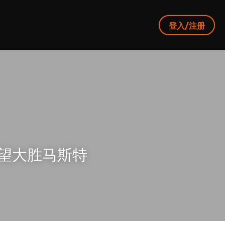
登入/注册
有望大胜马斯特