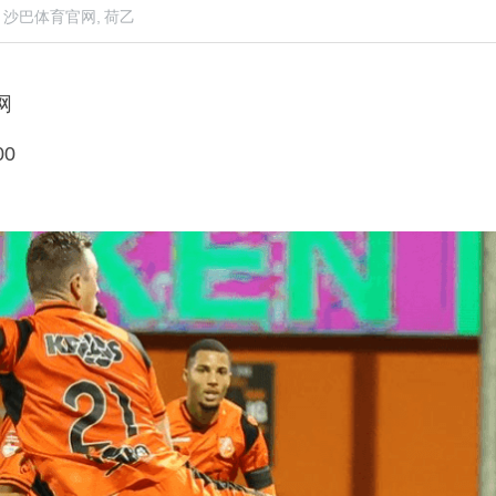
沙巴体育官网,
荷乙
网
00