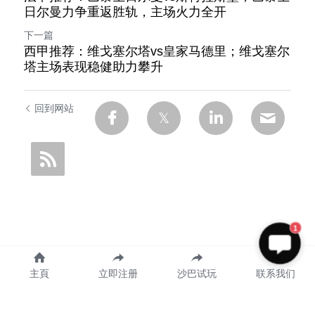
日尔曼力争重返胜轨，主场火力全开
下一篇
西甲推荐：维戈塞尔塔vs皇家马德里；维戈塞尔
塔主场表现稳健助力攀升
回到网站
1
主頁
立即注册
沙巴试玩
联系我们