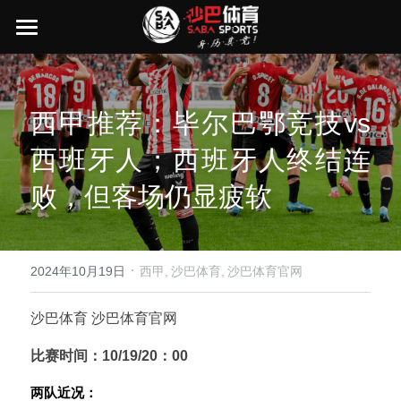
沙巴体育
平台注册
西甲
推荐
：毕尔巴鄂竞技vs
沙巴体育试玩
西班牙人；西班牙人终结连
比赛预测/赛事资讯
败，但客场仍显疲软
联系客服
·
关于沙巴
2024年10月19日
西甲,
沙巴体育,
沙巴体育官网
服务项目
沙巴体育 沙巴体育官网
比赛时间：10/19/20：00
登入/注册
两队近况：