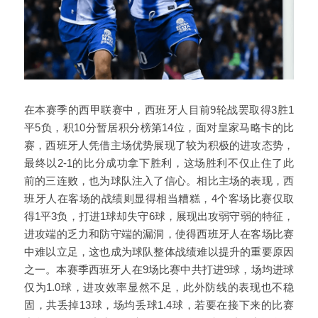
在本赛季的西甲联赛中，西班牙人目前9轮战罢取得3胜1
平5负，积10分暂居积分榜第14位，面对皇家马略卡的比
赛，西班牙人凭借主场优势展现了较为积极的进攻态势，
最终以2-1的比分成功拿下胜利，这场胜利不仅止住了此
前的三连败，也为球队注入了信心。相比主场的表现，西
班牙人在客场的战绩则显得相当糟糕，4个客场比赛仅取
得1平3负，打进1球却失守6球，展现出攻弱守弱的特征，
进攻端的乏力和防守端的漏洞，使得西班牙人在客场比赛
中难以立足，这也成为球队整体战绩难以提升的重要原因
之一。本赛季西班牙人在9场比赛中共打进9球，场均进球
仅为1.0球，进攻效率显然不足，此外防线的表现也不稳
固，共丢掉13球，场均丢球1.4球，若要在接下来的比赛