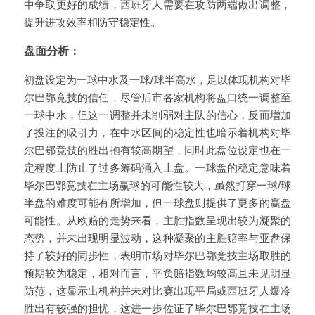
中争取更好的成绩，西班牙人需要在攻防两端做出调整，
提升进攻效率和防守稳定性。
盘面分析：
初盘设定为一球中水及一球/球半高水，足以体现机构对毕
尔巴鄂竞技的信任，尽管后市各家机构将盘口统一调整至
一球中水，但这一调整并未削弱对主队的信心，反而增加
了投注的吸引力，​在中水区间的稳定性也暗示着机构对毕
尔巴鄂竞技的胜出抱有较高期望，同时此盘位设定也在一
定程度上防止了过多筹码涌入上盘。一球盘的稳定意味着
毕尔巴鄂竞技在主场赢球的可能性较大，虽然打穿一球/球
半盘的难度可能有所增加，但一球盘则提供了更多的赢盘
可能性。从欧赔的走势来看，主胜指数呈现出较为凝聚的
态势，并未出现明显波动，这种凝聚的主胜赔率与亚盘保
持了较好的同步性，表明市场对毕尔巴鄂竞技主场取胜的
预期较为稳定，相对而言，平负赔指数均较高且未见明显
防范，这显示出机构并未对比赛出现平局或西班牙人爆冷
胜出有较强的担忧，这进一步佐证了毕尔巴鄂竞技在主场