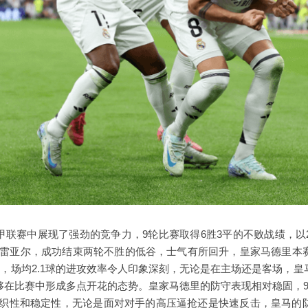
联赛中展现了强劲的竞争力，9轮比赛取得6胜3平的不败战绩，以
利亚雷亚尔，成功结束两轮不胜的低谷，士气有所回升，皇家马德里本
球，场均2.1球的进攻效率令人印象深刻，无论是在主场还是客场，
够在比赛中形成多点开花的态势。皇家马德里的防守表现相对稳固，9
的组织性和稳定性，无论是面对对手的高压逼抢还是快速反击，皇马的