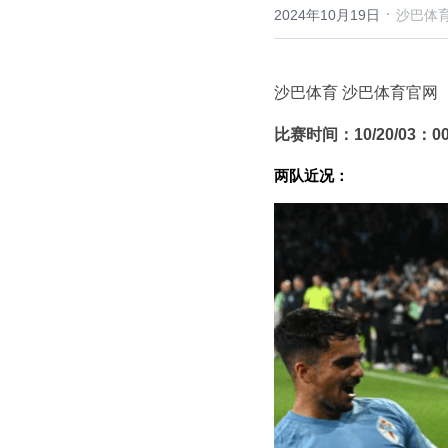
·
2024年10月19日
沙巴体育
沙巴体育 沙巴体育官网
比赛时间：10/20/03：0
两队近况：