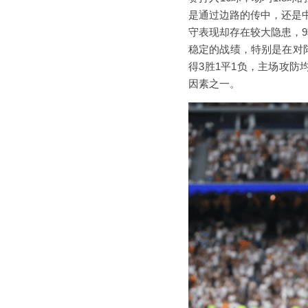
是通过边路的传中，还是
守表现却存在较大隐患，9
稳定的战绩，特别是在对
得3胜1平1负，主场攻
因素之一。