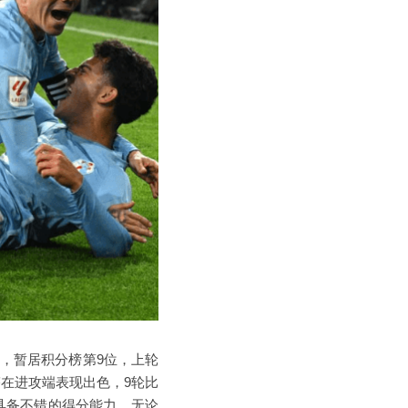
分，暂居积分榜第9位，上轮
塔在进攻端表现出色，9轮比
都具备不错的得分能力，无论