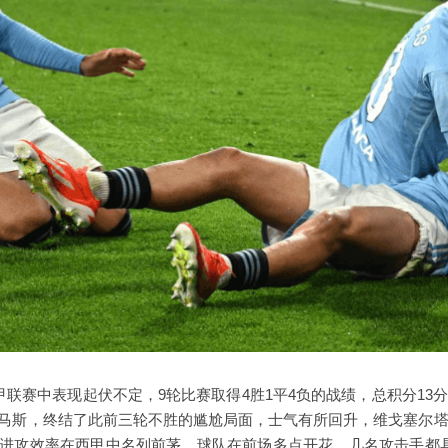
联赛中表现起伏不定，9轮比赛取得4胜1平4负的战绩，总积分13
尔马斯，终结了此前三轮不胜的尴尬局面，士气有所回升，维戈塞尔
球的进攻效率在西甲中名列前茅，球队在前场多点开花，几名攻击手