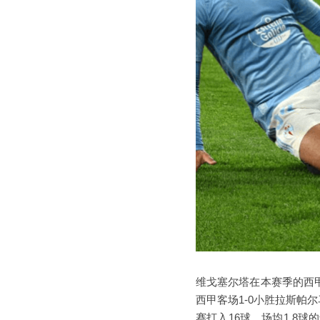
维戈塞尔塔在本赛季的西甲
西甲客场1-0小胜拉斯帕
赛打入16球，场均1.8