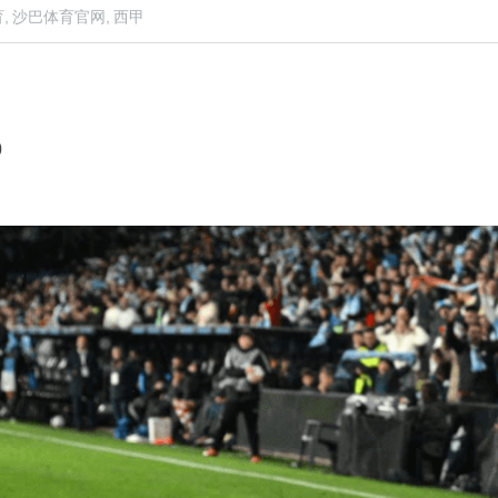
,
沙巴体育官网,
西甲
0