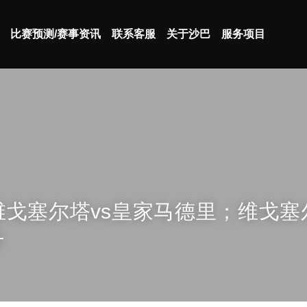
比赛预测/赛事资讯
联系客服
关于沙巴
服务项目
维戈塞尔塔vs皇家马德里；维戈塞
升