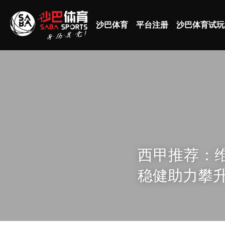
沙巴体育
平台注册
沙巴体育试玩
西甲
推荐
：
稳健助力攀