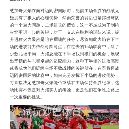
芝加哥火焰在面对迈阿密国际时，凭借主场全胜的战绩无
疑拥有了极大的心理优势，然而荣誉的背后也暴露出球队
的一个重大问题，主场进攻的疲软，这一不足成为了制约
火焰更进一步的关键，对于一支志在胜利的球队来说，提
升进攻火力显然是迫在眉睫的任务，尽管如此火焰在下半
场的进攻能力依然可圈可点，在过去的15场联赛中，除了
少数几场平局，火焰总能在下半场找到破门的机会，展现
出坚韧的斗志和卓越的适应能力，这种下半场的进攻高潮
或将成为他们延续主场不败战绩的关键所在，在即将迎战
迈阿密国际的比赛中，如何充分发挥下半场的进攻优势，
将直接决定芝加哥火焰能否继续在主场保持全胜纪录，这
场比赛不仅是对火焰实力的考验，更是他们在争胜之路上
一次重要的挑战。