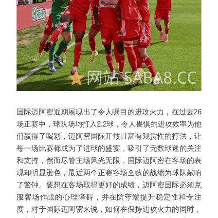
国际迈阿密近期展现出了令人瞩目的进攻火力，在过去26
场正赛中，球队场均打入2.2球，令人畏惧的进攻效率为他
们赢得了喝彩，迈阿密国际开放且富有观赏性的打法，让
每一场比赛都成为了进球的盛宴，吸引了无数球迷的关注
和支持，然而尽管主场风光无限，国际迈阿密在客场的表
现却明显逊色，最近两个正赛客场全败的战绩为球队敲响
了警钟。要想在客场取得更好的成绩，迈阿密国际必须克
服客场作战的心理障碍，并在防守端提升稳定性和专注
度，对于国际迈阿密来说，如何在保持进攻火力的同时，