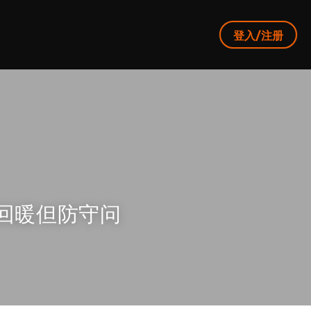
登入/注册
回暖但防守问