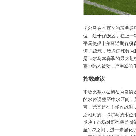
卡尔马在本赛季的瑞典超联
位，处于保级区，在上一
平局使得卡尔马近期各项
进了26球，场均进球数为
是卡尔马本赛季的最大短板
赛中陷入被动，严重影响
指数建议
本场比赛亚盘初盘为哥德
的水位调整至中水区间，
可，尤其是在主场作战时
之相对的，卡尔马的水位
反映了市场对哥德堡盖斯能
至1.72之间，进一步强