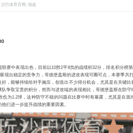
沙巴体育官网,
瑞超
00
联赛中表现出色，目前以10胜2平8负的战绩积32分，排名积分榜
展现出稳定的竞争力，哥德堡盖斯的进攻表现可圈可点，本赛季共打进
良好，能够持续给对手施压，创造出不少得分机会，尤其是在关键比
球队争取宝贵的积分，然而与进攻端的表现相比，哥德堡盖斯在防守
数也为1.2球，这种防守不稳的问题在比赛中时有暴露，尤其是在
约他们进一步提升战绩的重要因素。