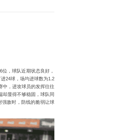
第6位，球队近期状态良好，
24球，场均进球数为1.2
赛中，进攻球员的发挥往往
端却显得不够稳固，球队同
面对强敌时，防线的脆弱让球