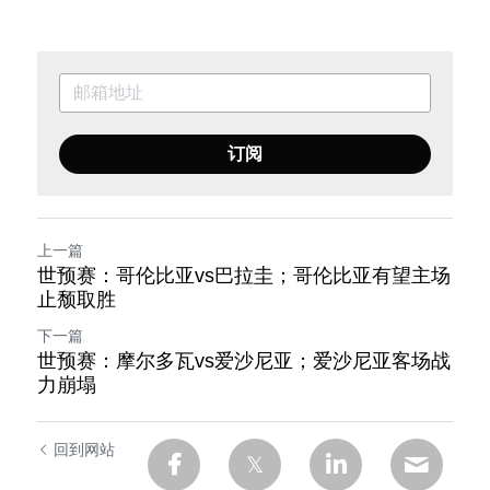
订阅
上一篇
世预赛：哥伦比亚vs巴拉圭；哥伦比亚有望主场
止颓取胜
下一篇
世预赛：摩尔多瓦vs爱沙尼亚；爱沙尼亚客场战
力崩塌
回到网站