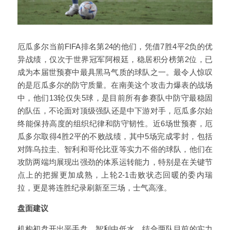
厄瓜多尔当前FIFA排名第24的他们，凭借7胜4平2负的优
异战绩，仅次于世界冠军阿根廷，稳居积分榜第2位，已
成为本届世预赛中最具黑马气质的球队之一。最令人惊叹
的是厄瓜多尔的防守质量。在南美这个攻击力爆表的战场
中，他们13轮仅失5球，是目前所有参赛队中防守最稳固
的队伍
，
不论面对顶级强队还是中下游对手，厄瓜多尔始
终能保持高度的组织纪律和防守韧性
。
近6场世预赛，厄
瓜多尔取得4胜2平的不败战绩，其中5场完成零封，包括
对阵乌拉圭、智利和哥伦比亚等实力不俗的球队
，
他们在
攻防两端均展现出强劲的体系运转能力，特别是在关键节
点上的把握更加成熟
，
上轮2-1击败状态回暖的委内瑞
拉，更是将连胜纪录刷新至三场，士气高涨。
盘面建议
机构初盘开出平手盘，智利中低水，结合两队目前的实力