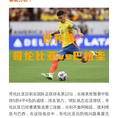
哥伦比亚目前在国际足联排名第12位，在南美世预赛中取
得5胜4平4负的成绩，排名第六。球队状态近况堪忧，哥
伦比亚已经遭遇预选赛三连败，分别不敌阿根廷、玻利维
亚与巴西
，
在这段低谷中，哥伦比亚后防线问题暴露无