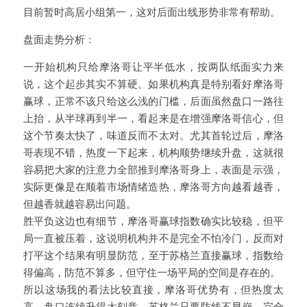
目前暂时高居小组第一，这对后面出线形势非常有帮助。
盘面走势分析：
一开始机构只给摩洛哥让平半低水，按两队纸面实力来
说，这个起步其实不算硬。如果机构真是特别看好摩洛哥
赢球，正常不该只给这么浅的门槛
，
后面虽然盘口一路往
上抬，从半球再到半一，看起来是在增强摩洛哥信心，但
这个节奏太快了，味道反而不太对。尤其首轮过后，摩洛
哥表现不错，热度一下起来，机构顺势继续升盘，这就很
容易把大家的注意力全部推到摩洛哥身上
，
表面是示强，
实际更像是在顺着市场情绪造热，摩洛哥方向越看越香，
但越香就越容易出问题。
胜平负这边也有细节
，
摩洛哥赢球指数确实比较稳，但平
局一直被压着，这说明机构并不是完全不怕冷门，反而对
打平这个结果有明显防范
，
至于苏格兰直接赢球，指数给
得偏高，防范不算多，但守住一场平局的空间是存在的。
所以这场我的看法比较直接
，
摩洛哥优势有，但热度太
高，盘口连续升得太刻意
，
苏格兰只要防线不早崩，完全