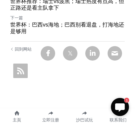
世界杯推荐：瑞士vs波黑；瑞士热度有点高，但
正路还是看主队拿下
下一篇
世界杯：巴西vs海地；巴西别看退盘，打海地还
是够用
回到网站
1
主頁
立即注册
沙巴试玩
联系我们