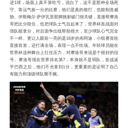
进1球，场面上真不算吃亏，说白了，这不是那种全场死
守、靠运气捡一分的比赛，他们是真的敢打，也能制造威
胁。伊斯梅尔·萨伊瓦里那脚挑射破门很关键，直接帮摩洛
哥把比分咬住，也把球队士气拉起来了，世界杯首战面对
强队能拿分，对后面争出线帮助很大，至少球队心气完全
不一样。更让人眼前一亮的是18岁的布阿迪，小组赛首轮
直接首发，还打满全场，表现一点不怯场。年轻球员能在
世界杯这种舞台上扛住压力，对摩洛哥来说是个很好的信
号。摩洛哥现在世界排名第7，本身就不是弱队，首战逼
平巴西之后，他们不光拿到1分，更重要的是证明了自己
有能力和顶级球队掰手腕。