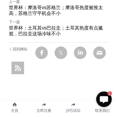
上一篇
世界杯：摩洛哥vs苏格兰；摩洛哥热度被推太
高，苏格兰守平机会不小
下一篇
世界杯：土耳其vs巴拉圭；土耳其热度有点尴
尬，巴拉圭这场冷味不小
回到网站
1
主頁
立即注册
沙巴试玩
联系我们