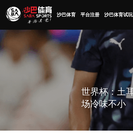
沙巴体育
平台注册
沙巴体育试玩
世界杯：
土耳
场冷味不小