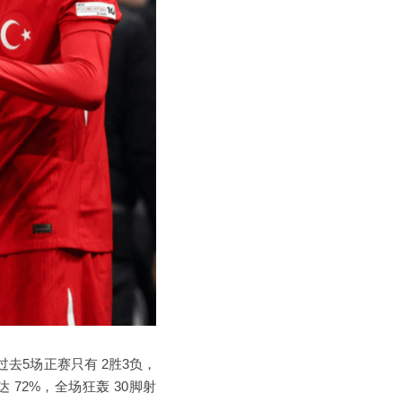
过去5场正赛只有 2胜3负，
 72%，全场狂轰 30脚射