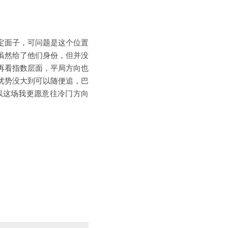
定面子，可问题是这个位置
虽然给了他们身份，但并没
再看指数层面，平局方向也
优势没大到可以随便追
，
巴
以这场我更愿意往冷门方向