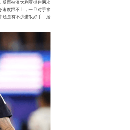
，反而被澳大利亚抓住两次
身速度跟不上
，
一旦对手拿
中还是有不少进攻好手，居